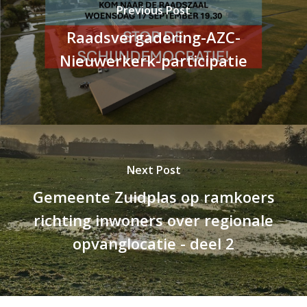
Previous Post
Raadsvergadering-AZC-
Nieuwerkerk-participatie
Next Post
Gemeente Zuidplas op ramkoers
richting inwoners over regionale
opvanglocatie - deel 2