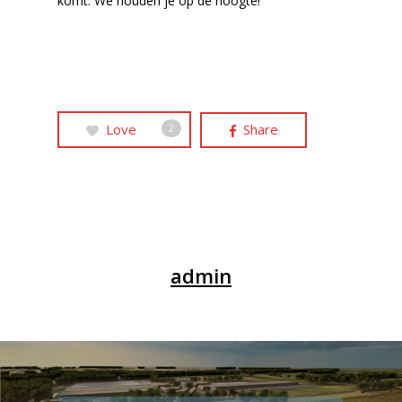
komt. We houden je op de hoogte!
Love
Share
2
admin