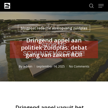
Men
Skip
to
search
Close
main
Menu
content
blogpost redactie asielopvang zuidplas
Dringend appel aan
politiek Zuidplas: debat
gang van zaken ROl!
By
admin
september 14, 2025
No Comments
Dringend appel vanuit het