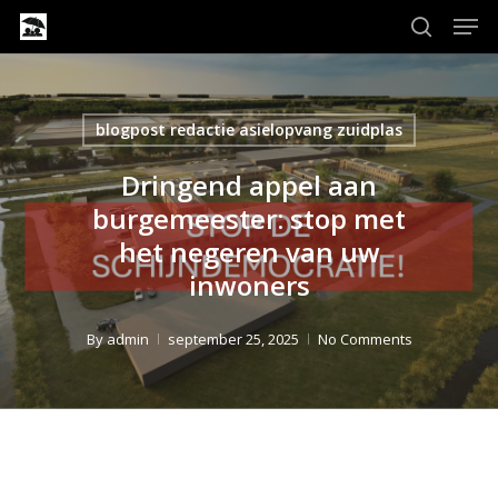
Men
Skip
to
search
Close
main
Menu
content
blogpost redactie asielopvang zuidplas
Dringend appel aan
burgemeester: stop met
het negeren van uw
inwoners
By
admin
september 25, 2025
No Comments